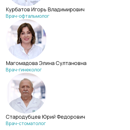
Эрозия шейки матки
Пороки сердца (врожденные и
СТОМАТОЛОГИЯ
Курбатов Игорь Владимирович
Воспалительные процессы
приобретенные)
Врач-офтальмолог
ТЕРАПИЯ
Эндометриоз
ИБС (ишемическая болезнь сердца)
Стенокардия
УРОЛОГИЯ
Кардиты
ПОДРОБНЕЕ
ХИРУРГИЯ
ПОДРОБНЕЕ
ЭНДОКРИНОЛОГИЯ
Магомадова Элина Султановна
ЭНДОСКОПИЯ
Врач-гинеколог
ВСЕ НАПРАВЛЕНИЯ
Стародубцев Юрий Федорович
Врач-стоматолог